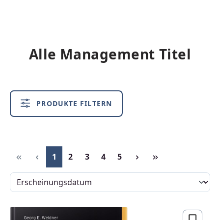
Alle Management Titel
PRODUKTE FILTERN
Seite
Seite
Seite
Seite
Seite
1
2
3
4
5