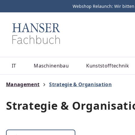
Webshop Relaunch: Wir bitten
m Hauptinhalt springen
Zur Suche springen
Zur Hauptnavigation springen
IT
Maschinenbau
Kunststofftechnik
Management
Strategie & Organisation
Strategie & Organisati