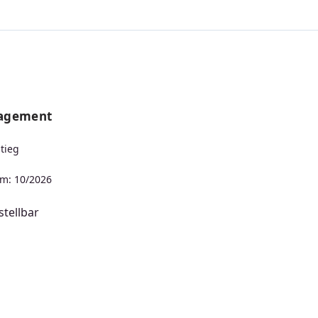
nagement
tieg
m: 10/2026
tellbar
s: