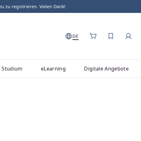
zu registrieren. Vielen Dank!
DE
DU HAST 0
Studium
eLearning
Digitale Angebote