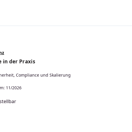
nz
 in der Praxis
herheit, Compliance und Skalierung
m: 11/2026
tellbar
s: