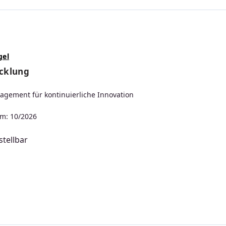
gel
cklung
gement für kontinuierliche Innovation
m: 10/2026
tellbar
s: