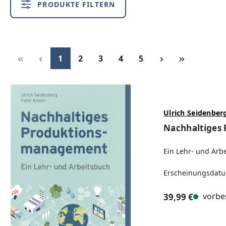
PRODUKTE FILTERN
Seite
Seite
Seite
Seite
Seite
1
2
3
4
5
Ulrich Seidenber
Nachhaltiges
Ein Lehr- und Arb
Erscheinungsdatu
vorbes
39,99 €
Regulärer Prei