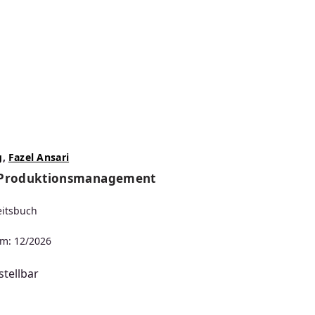
g
,
Fazel Ansari
 Produktionsmanagement
eitsbuch
m: 12/2026
tellbar
s: