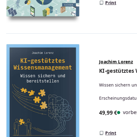
Print
Joachim Lorenz
KI-gestützte
Wissen sichern un
Erscheinungsdatu
vorbes
49,99 €
Regulärer Prei
Print