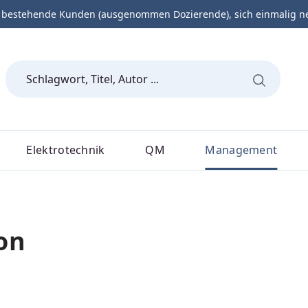
 bestehende Kunden (ausgenommen Dozierende), sich einmalig neu 
Elektrotechnik
QM
Management
on