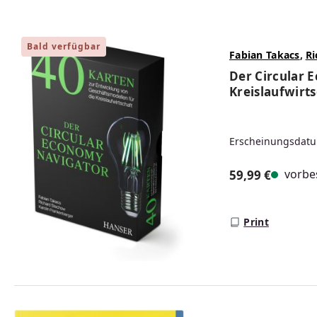
Bald verfügbar
Fabian Takacs
,
Ri
Der Circular 
Kreislaufwirt
Erscheinungsdatu
vorbes
59,99 €
Regulärer Prei
Print