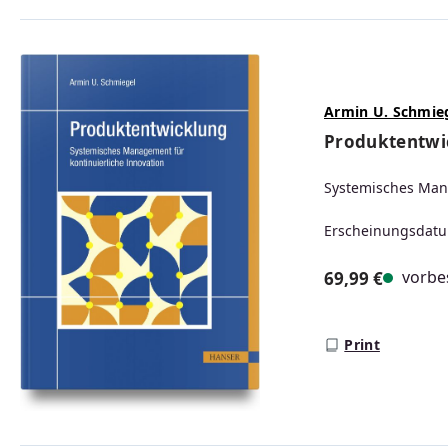
Armin U. Schmie
Produktentwi
Systemisches Mana
Erscheinungsdatu
vorbes
69,99 €
Regulärer Prei
Print