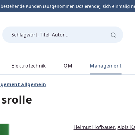
 bestehende Kunden (ausgenommen Dozierende), sich einmalig neu 
Elektrotechnik
QM
Management
gement allgemein
srolle
Helmut Hofbauer
,
Alois K