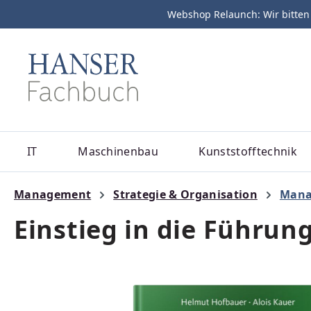
Webshop Relaunch: Wir bitten
m Hauptinhalt springen
Zur Suche springen
Zur Hauptnavigation springen
IT
Maschinenbau
Kunststofftechnik
Management
Strategie & Organisation
Mana
Einstieg in die Führung
Bildergalerie überspringen