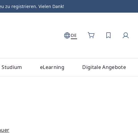
zu registrieren. Vielen Dank!
DE
DU HAST 0
Studium
eLearning
Digitale Angebote
auer