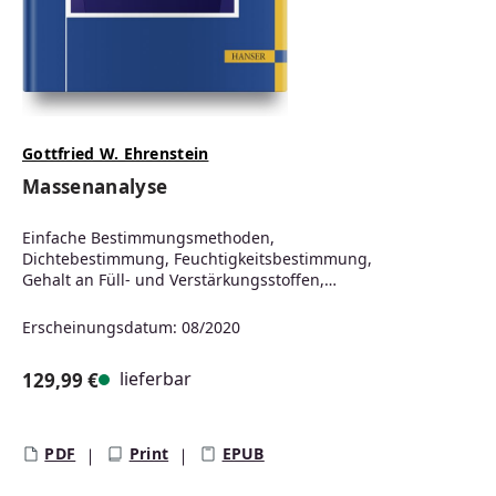
Gottfried W. Ehrenstein
Massenanalyse
Einfache Bestimmungsmethoden,
Dichtebestimmung, Feuchtigkeitsbestimmung,
Gehalt an Füll- und Verstärkungsstoffen,
Bestimmung flüchtiger Bestandteile,
Thermogravimetrie, Messunsicherheit
Erscheinungsdatum: 08/2020
lieferbar
129,99 €
Regulärer Preis:
PDF
Print
EPUB