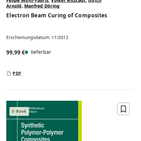
Felipe Wolff-Fabris
,
Volker Altstädt
,
Ulrich
Arnold
,
Manfred Döring
Electron Beam Curing of Composites
Erscheinungsdatum: 11/2012
lieferbar
99,99 €
Regulärer Preis:
PDF
E-Book