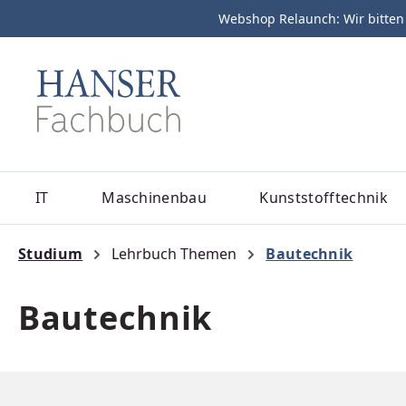
Webshop Relaunch: Wir bitten
m Hauptinhalt springen
Zur Suche springen
Zur Hauptnavigation springen
IT
Maschinenbau
Kunststofftechnik
Studium
Lehrbuch Themen
Bautechnik
Bautechnik