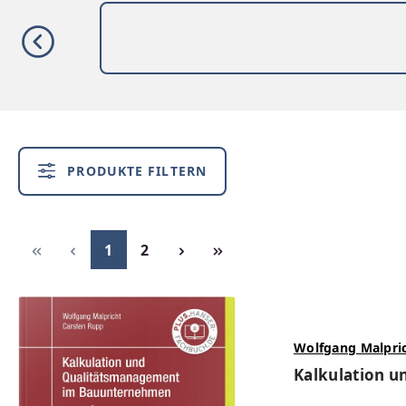
PRODUKTE FILTERN
Seite
Seite
1
2
Wolfgang Malpri
Kalkulation 