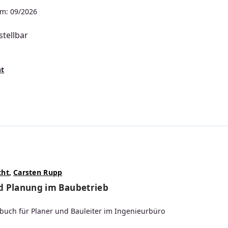
m: 09/2026
tellbar
s:
nt
cht
,
Carsten Rupp
d Planung im Baubetrieb
uch für Planer und Bauleiter im Ingenieurbüro