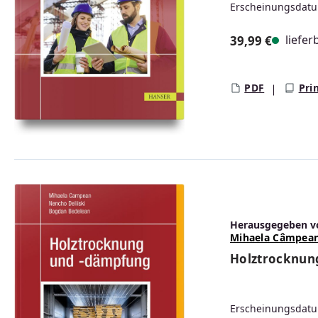
Erscheinungsdatu
liefer
39,99 €
Regulärer Prei
PDF
Pri
Herausgegeben v
Mihaela Câmpea
Holztrocknun
Erscheinungsdatu