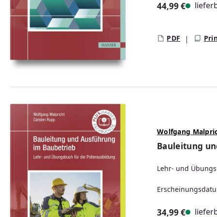
liefer
44,99 €
Regulärer Prei
PDF
Pri
Wolfgang Malpri
Bauleitung un
Lehr- und Übungsb
Erscheinungsdatu
liefer
34,99 €