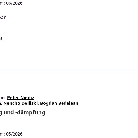
m: 06/2026
bar
s:
nt
on:
Peter Niemz
n
,
Nencho Deliiski
,
Bogdan Bedelean
g und -dämpfung
m: 05/2026