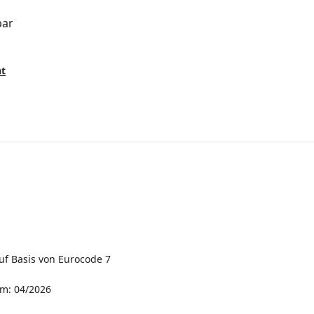
bar
s:
nt
uf Basis von Eurocode 7
m: 04/2026