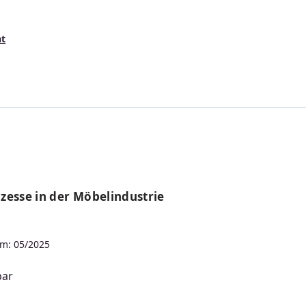
s:
nt
zesse in der Möbelindustrie
m: 05/2025
bar
s: