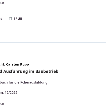
bar
s:
nt
EPUB
cht
,
Carsten Rupp
d Ausführung im Baubetrieb
uch für die Polierausbildung
m: 12/2025
bar