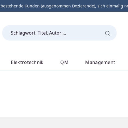
 bestehende Kunden (ausgenommen Dozierende), sich einmalig neu 
Elektrotechnik
QM
Management