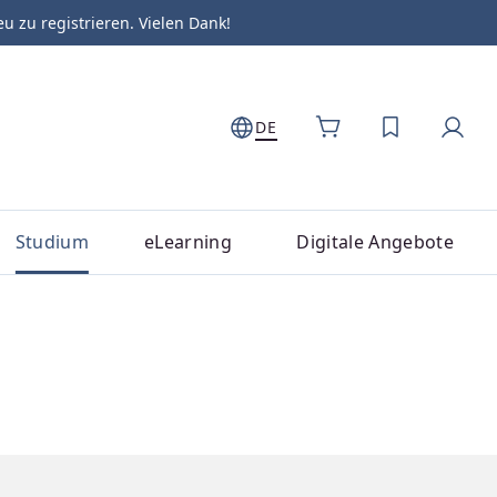
zu registrieren. Vielen Dank!
DE
DU HAST 0
Studium
eLearning
Digitale Angebote