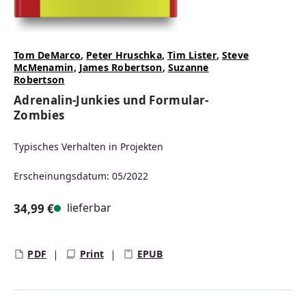
Tom DeMarco
,
Peter Hruschka
,
Tim Lister
,
Steve
McMenamin
,
James Robertson
,
Suzanne
Robertson
Adrenalin-Junkies und Formular-
Zombies
Typisches Verhalten in Projekten
Erscheinungsdatum: 05/2022
lieferbar
34,99 €
Regulärer Preis:
PDF
Print
EPUB