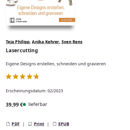
Teja Philipp
,
Anika Kehrer
,
Sven Rens
Lasercutting
Eigene Designs erstellen, schneiden und gravieren
Durchschnittliche Bewertung von 4.79 von 5 Sternen
Erscheinungsdatum: 02/2023
lieferbar
39,99 €
Regulärer Preis:
PDF
Print
EPUB