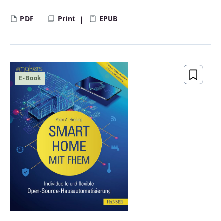
PDF
Print
EPUB
E-Book