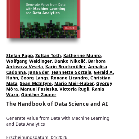
Stefan Papp
,
Zoltan Toth
,
Katherine Munro
,
Wolfgang Weidinger
,
Danko Nikolić
,
Barbora
Antosova Vesela
,
Karin Bruckmüller
,
Annalisa
Cadonna
,
Jana Eder
,
Jeannette Gorzala
,
Gerald A.
Hahn
,
Georg Langs
,
Roxane Licandro
,
Christian
Mata
,
Sean McIntyre
,
Mario Meir-Huber
,
György
Móra
,
Manuel Pasieska
,
Victoria Rugli
,
Rania
Wazir
,
Günther Zauner
The Handbook of Data Science and AI
Generate Value from Data with Machine Learning
and Data Analytics
Erscheinungsdatum: 04/2026