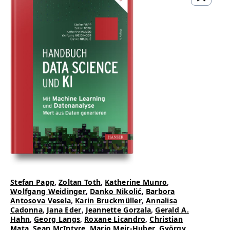
Stefan Papp
,
Zoltan Toth
,
Katherine Munro
,
Wolfgang Weidinger
,
Danko Nikolić
,
Barbora
Antosova Vesela
,
Karin Bruckmüller
,
Annalisa
Cadonna
,
Jana Eder
,
Jeannette Gorzala
,
Gerald A.
Hahn
,
Georg Langs
,
Roxane Licandro
,
Christian
Mata
,
Sean McIntyre
,
Mario Meir-Huber
,
György