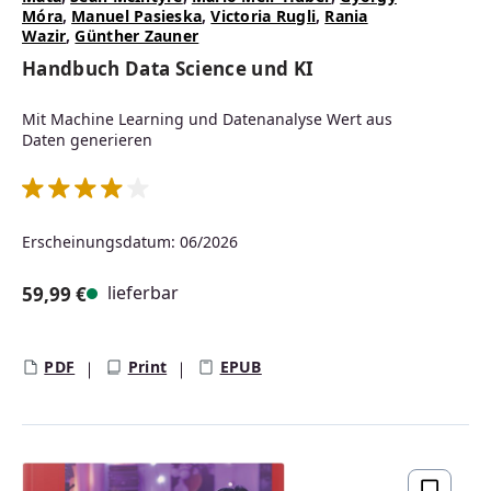
Móra
,
Manuel Pasieska
,
Victoria Rugli
,
Rania
Wazir
,
Günther Zauner
Handbuch Data Science und KI
Mit Machine Learning und Datenanalyse Wert aus
Daten generieren
Durchschnittliche Bewertung von 4 von 5 Sternen
Erscheinungsdatum: 06/2026
lieferbar
59,99 €
Regulärer Preis:
PDF
Print
EPUB