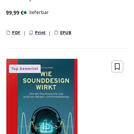
lieferbar
99,99 €
Regulärer Preis:
PDF
Print
EPUB
Top bewertet