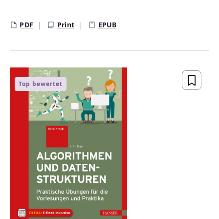
Regulärer Preis:
PDF
Print
EPUB
Top bewertet