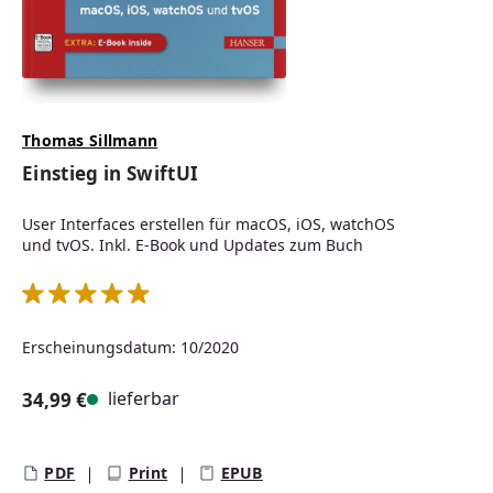
Thomas Sillmann
Einstieg in SwiftUI
User Interfaces erstellen für macOS, iOS, watchOS
und tvOS. Inkl. E-Book und Updates zum Buch
Durchschnittliche Bewertung von 5 von 5 Sternen
Erscheinungsdatum: 10/2020
lieferbar
34,99 €
Regulärer Preis:
PDF
Print
EPUB