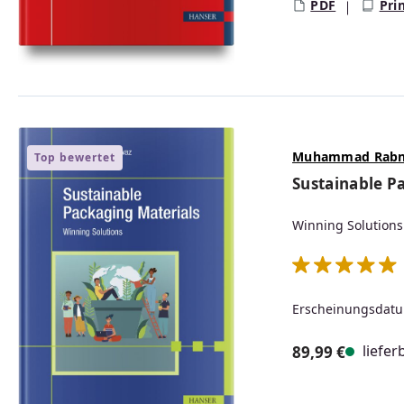
PDF
Pri
Muhammad Rab
Top bewertet
Sustainable P
Winning Solutions
Durchschnittlic
Erscheinungsdatu
liefer
89,99 €
Regulärer Prei