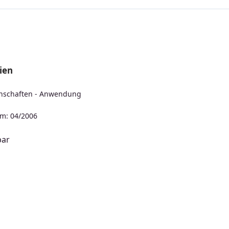
ien
enschaften - Anwendung
m: 04/2006
bar
s: