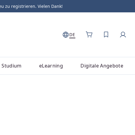
zu registrieren. Vielen Dank!
DE
DU HAST 0
Studium
eLearning
Digitale Angebote