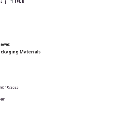
nt
EPUB
nawaz
ackaging Materials
he Bewertung von 5 von 5 Sternen
m: 10/2023
bar
s: