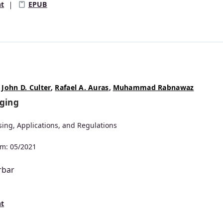
nt
EPUB
,
John D. Culter
,
Rafael A. Auras
,
Muhammad Rabnawaz
aging
sing, Applications, and Regulations
m: 05/2021
rbar
s:
nt