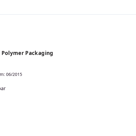
f Polymer Packaging
m: 06/2015
bar
s: