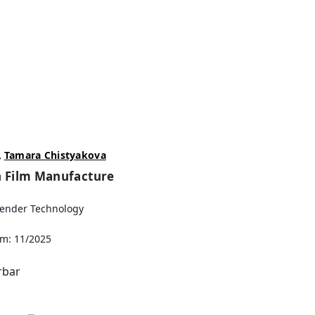
,
Tamara Chistyakova
n Film Manufacture
lender Technology
m: 11/2025
rbar
s: