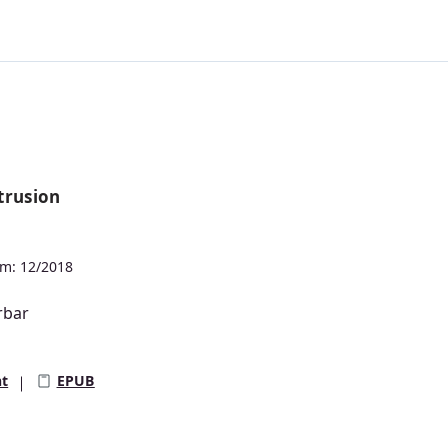
trusion
m: 12/2018
rbar
s:
nt
EPUB