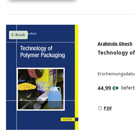
E-Book
Arabinda Ghosh
Technology o
Erscheinungsdatu
liefer
44,99 €
Regulärer Prei
PDF