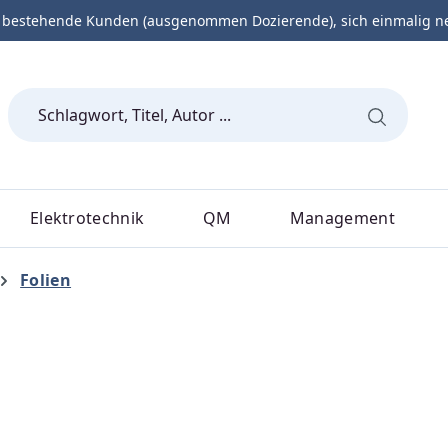
 bestehende Kunden (ausgenommen Dozierende), sich einmalig neu 
Elektrotechnik
QM
Management
Folien