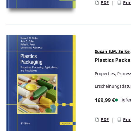
PDF
Pri
Susan E.M. Selke
Plastics Pack
Properties, Proces
Erscheinungsdatu
liefe
169,99 €
Regulärer Prei
PDF
Pri