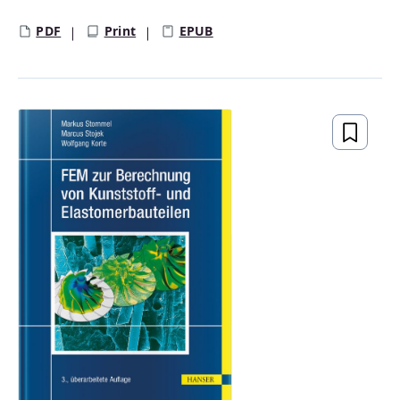
PDF
Print
EPUB