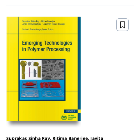
Suprakas Sinha Ray
,
Ritima Banerjee
,
Jayita