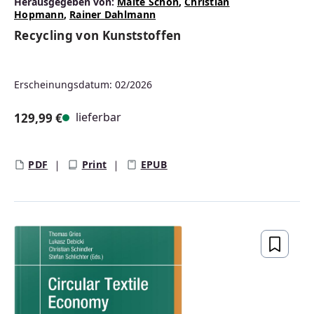
Herausgegeben von:
Malte Schön
,
Christian
Hopmann
,
Rainer Dahlmann
Recycling von Kunststoffen
Erscheinungsdatum: 02/2026
lieferbar
129,99 €
Regulärer Preis:
PDF
Print
EPUB