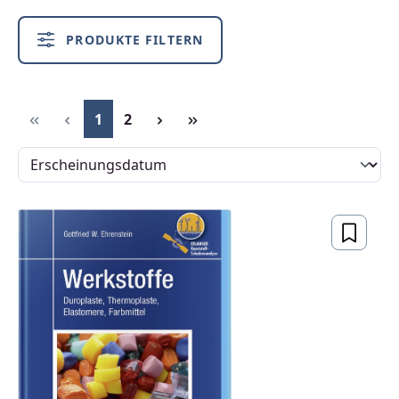
PRODUKTE FILTERN
Seite
Seite
1
2