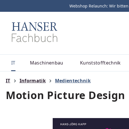
Webshop Relaunch: Wir bitten
m Hauptinhalt springen
Zur Suche springen
Zur Hauptnavigation springen
IT
Maschinenbau
Kunststofftechnik
IT
Informatik
Medientechnik
Motion Picture Design
Bildergalerie überspringen