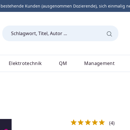
 bestehende Kunden (ausgenommen Dozierende), sich einmalig neu 
Elektrotechnik
QM
Management
(4)
Durchschnittliche Bewert