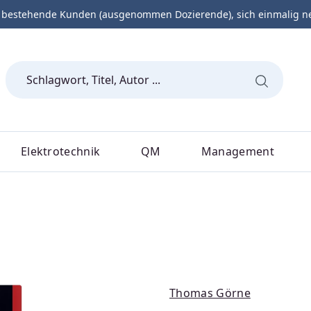
 bestehende Kunden (ausgenommen Dozierende), sich einmalig neu 
Elektrotechnik
QM
Management
Thomas Görne