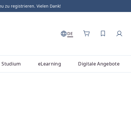
zu registrieren. Vielen Dank!
DE
DU HAST 0
Studium
eLearning
Digitale Angebote