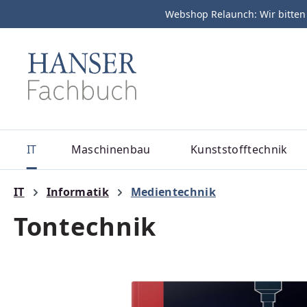
Webshop Relaunch: Wir bitten
m Hauptinhalt springen
Zur Suche springen
Zur Hauptnavigation springen
IT
Maschinenbau
Kunststofftechnik
IT
Informatik
Medientechnik
Tontechnik
Bildergalerie überspringen