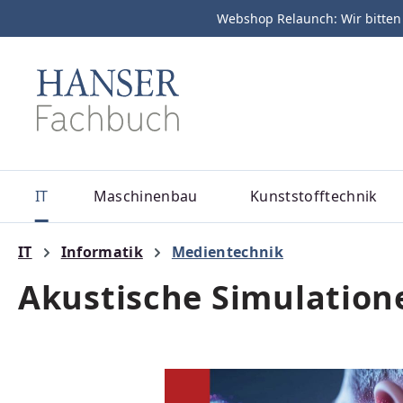
Webshop Relaunch: Wir bitten
m Hauptinhalt springen
Zur Suche springen
Zur Hauptnavigation springen
IT
Maschinenbau
Kunststofftechnik
IT
Informatik
Medientechnik
Akustische Simulation
Bildergalerie überspringen