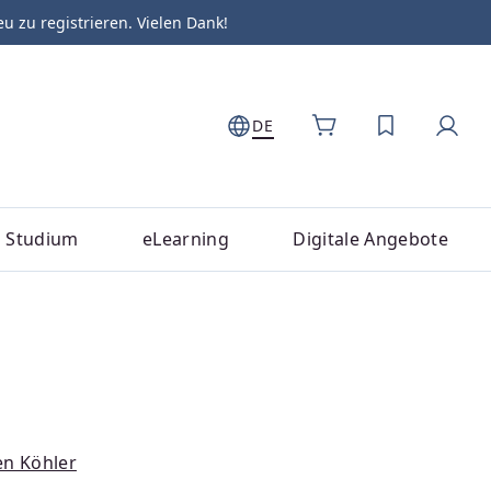
zu registrieren. Vielen Dank!
DE
DU HAST 0
Studium
eLearning
Digitale Angebote
en Köhler