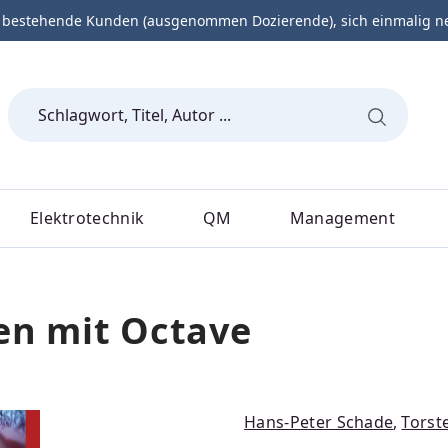
 bestehende Kunden (ausgenommen Dozierende), sich einmalig neu 
Elektrotechnik
QM
Management
en mit Octave
Hans-Peter Schade
,
Torst