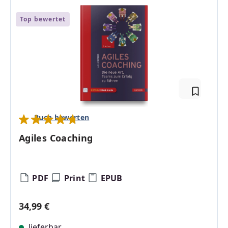
Top bewertet
Buch bewerten
Durchschnittliche Bewertung von 4.83 von 5 Sternen
Agiles Coaching
PDF
Print
EPUB
Regulärer Preis:
34,99 €
lieferbar