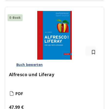
E-Book
Buch bewerten
Alfresco und Liferay
PDF
Regulärer Preis:
47,99 €