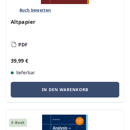
Buch bewerten
Altpapier
PDF
Regulärer Preis:
39,99 €
lieferbar
IN DEN WARENKORB
E-Book