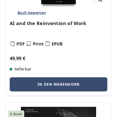
Buch bewerten
AI and the Reinvention of Work
PDF
Print
EPUB
Regulärer Preis:
49,99 €
lieferbar
IN DEN WARENKORB
E-Book