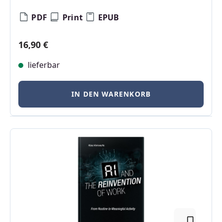
PDF
Print
EPUB
Regulärer Preis:
16,90 €
lieferbar
IN DEN WARENKORB