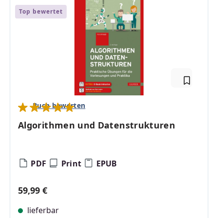
Top bewertet
Buch bewerten
Durchschnittliche Bewertung von 5 von 5 Sternen
Algorithmen und Datenstrukturen
PDF
Print
EPUB
Regulärer Preis:
59,99 €
lieferbar