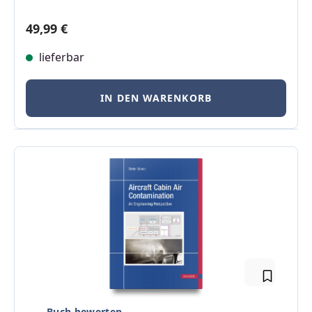
Regulärer Preis:
49,99 €
lieferbar
IN DEN WARENKORB
Buch bewerten