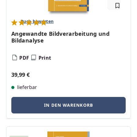
Buch bewerten
Durchschnittliche Bewertung von 5 von 5 Sternen
Angewandte Bildverarbeitung und
Bildanalyse
PDF
Print
Regulärer Preis:
39,99 €
lieferbar
IN DEN WARENKORB