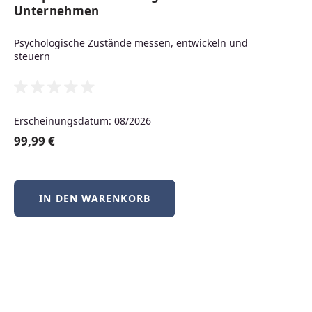
Neuerscheinungen
Unternehmen
Psychologische Zustände messen, entwickeln und
steuern
Produktgalerie überspringen
Neu
Erscheinungsdatum: 08/2026
99,99 €
IN DEN WARENKORB
BSD-Praxis kompakt – FreeBSD, NetBSD &
OpenBSD