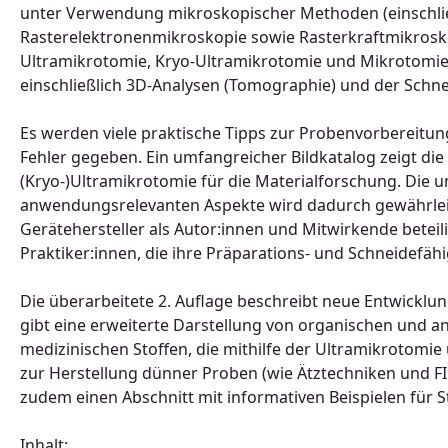
unter Verwendung mikroskopischer Methoden (einschließ
Rasterelektronenmikroskopie sowie Rasterkraftmikrosko
Ultramikrotomie, Kryo-Ultramikrotomie und Mikrotomie,
einschließlich 3D-Analysen (Tomographie) und der Schne
Es werden viele praktische Tipps zur Probenvorbereitu
Fehler gegeben. Ein umfangreicher Bildkatalog zeigt die
(Kryo-)Ultramikrotomie für die Materialforschung. Die 
anwendungsrelevanten Aspekte wird dadurch gewährleist
Gerätehersteller als Autor:innen und Mitwirkende beteili
Praktiker:innen, die ihre Präparations- und Schneidefä
Die überarbeitete 2. Auflage beschreibt neue Entwickl
gibt eine erweiterte Darstellung von organischen und a
medizinischen Stoffen, die mithilfe der Ultramikrotom
zur Herstellung dünner Proben (wie Ätztechniken und FI
zudem einen Abschnitt mit informativen Beispielen für 
Inhalt: