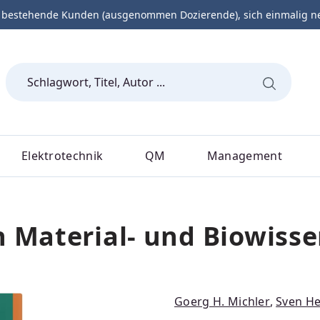
 bestehende Kunden (ausgenommen Dozierende), sich einmalig neu 
Elektrotechnik
QM
Management
n Material- und Biowiss
Goerg H. Michler
,
Sven H