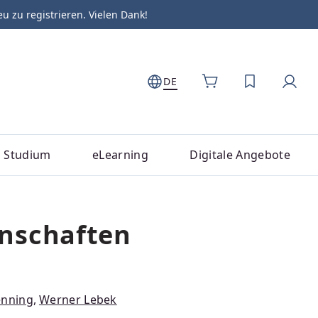
zu registrieren. Vielen Dank!
DE
DU HAST 0
Studium
eLearning
Digitale Angebote
enschaften
enning
,
Werner Lebek