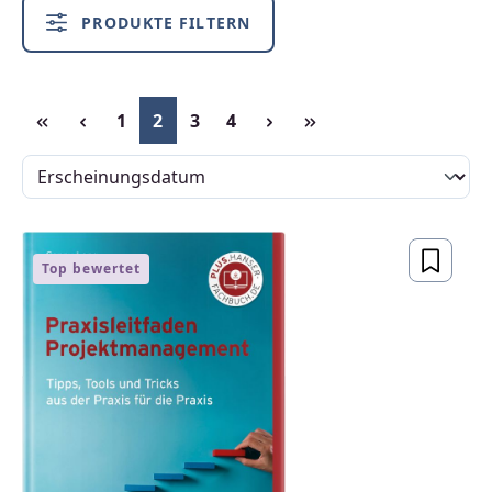
PRODUKTE FILTERN
Seite
Seite
Seite
Seite
1
2
3
4
Top bewertet