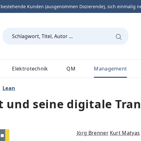
 bestehende Kunden (ausgenommen Dozierende), sich einmalig neu 
Elektrotechnik
QM
Management
Lean
und seine digitale Tra
Jörg Brenner
Kurt Matyas