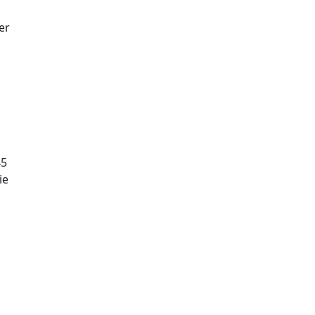
er
45
ie