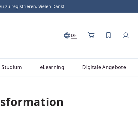
zu registrieren. Vielen Dank!
DE
DU HAST 0
Studium
eLearning
Digitale Angebote
nsformation