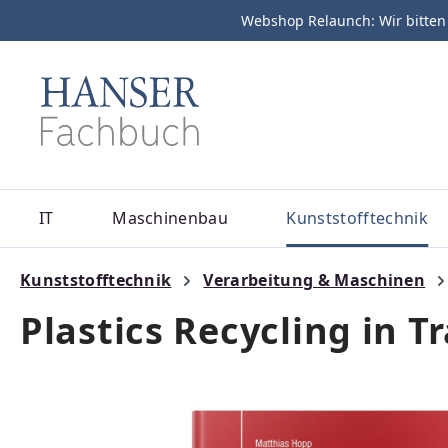
Webshop Relaunch: Wir bitten
m Hauptinhalt springen
Zur Suche springen
Zur Hauptnavigation springen
IT
Maschinenbau
Kunststofftechnik
Kunststofftechnik
Verarbeitung & Maschinen
Plastics Recycling in 
Bildergalerie überspringen