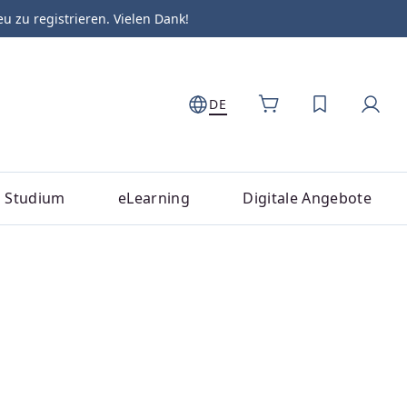
zu registrieren. Vielen Dank!
DE
DU HAST 0
Studium
eLearning
Digitale Angebote