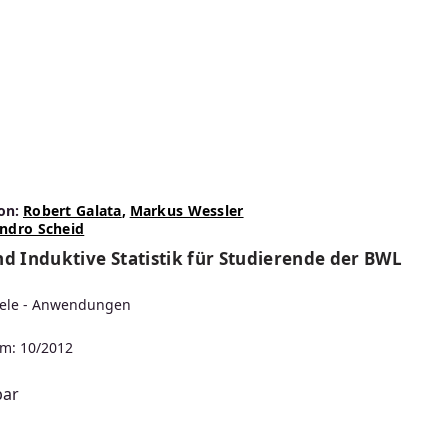
on:
Robert Galata
,
Markus Wessler
ndro Scheid
nd Induktive Statistik für Studierende der BWL
iele - Anwendungen
m: 10/2012
bar
s: