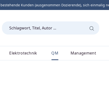
 bestehende Kunden (ausgenommen Dozierende), sich einmalig neu 
Elektrotechnik
QM
Management