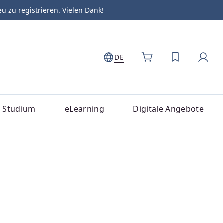
zu registrieren. Vielen Dank!
DE
DU HAST 0
Studium
eLearning
Digitale Angebote