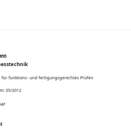
ann
esstechnik
n für funktions- und fertigungsgerechtes Prüfen
m: 05/2012
bar
s:
nt