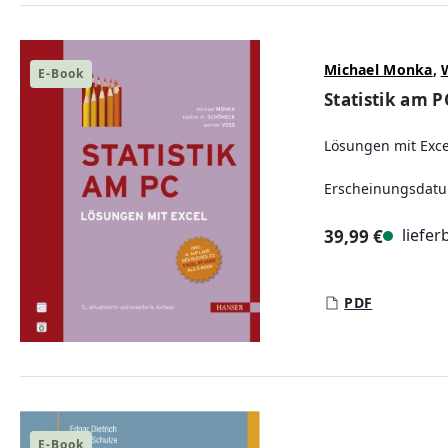
Michael Monka
,
E-Book
Statistik am P
Lösungen mit Exce
Erscheinungsdatu
liefer
39,99 €
Regulärer Prei
PDF
E-Book