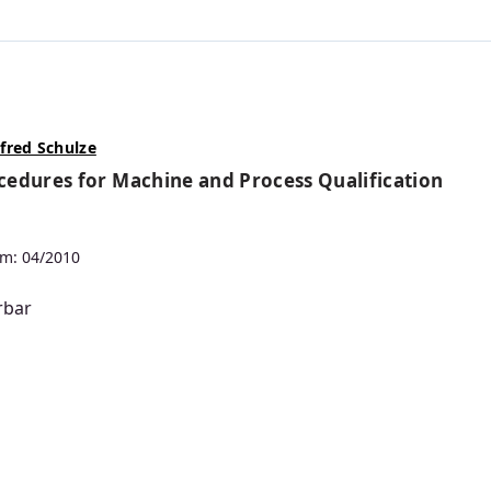
lfred Schulze
ocedures for Machine and Process Qualification
m: 04/2010
rbar
s: