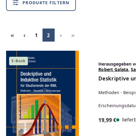
PRODUKTE FILTERN
Seite
Seite
1
2
E-Book
Herausgegeben v
Robert Galata
,
Sa
Deskriptive u
Methoden - Beisp
Erscheinungsdatu
liefer
19,99 €
Regulärer Prei