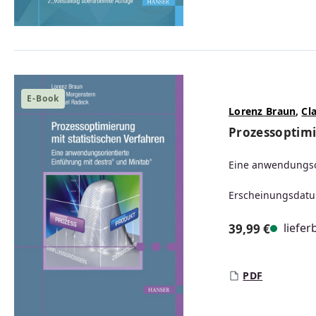
E-Book
Lorenz Braun
,
Cl
Prozessoptimi
Eine anwendungsor
Erscheinungsdatu
liefer
39,99 €
Regulärer Prei
PDF