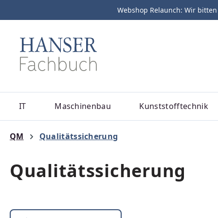
Webshop Relaunch: Wir bitten
m Hauptinhalt springen
Zur Suche springen
Zur Hauptnavigation springen
IT
Maschinenbau
Kunststofftechnik
QM
Qualitätssicherung
Qualitätssicherung