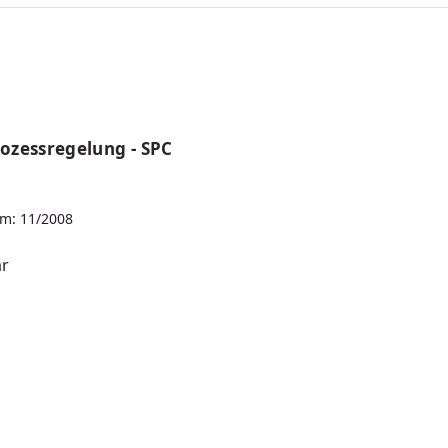
rozessregelung - SPC
m: 11/2008
ar
s: