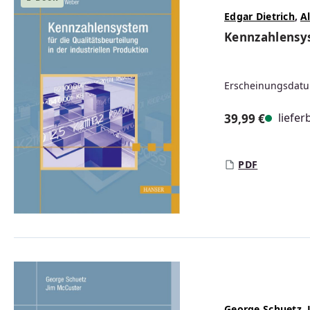
Edgar Dietrich
,
A
Kennzahlensys
Erscheinungsdatu
liefer
39,99 €
Regulärer Prei
PDF
George Schuetz
,