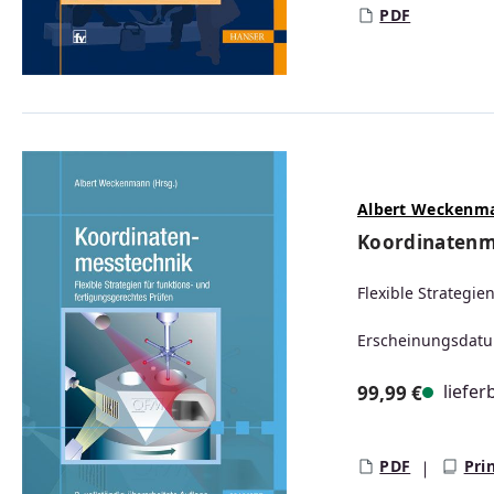
PDF
Albert Weckenm
Koordinatenm
Flexible Strategie
Erscheinungsdatu
liefer
99,99 €
Regulärer Prei
PDF
Pri