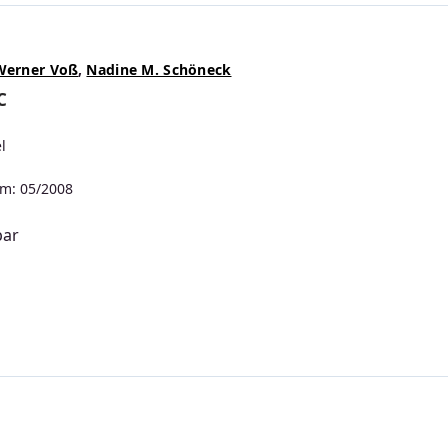
Werner Voß
,
Nadine M. Schöneck
C
l
m: 05/2008
bar
s: