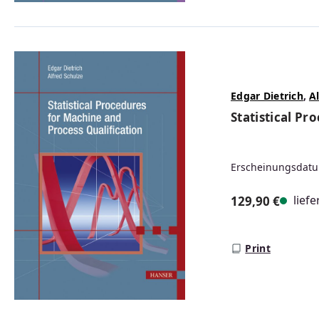
Edgar Dietrich
,
A
Statistical Pr
Erscheinungsdatu
liefe
129,90 €
Regulärer Prei
Print