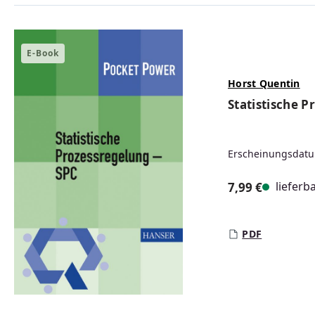
E-Book
Horst Quentin
Statistische P
Erscheinungsdatu
lieferb
7,99 €
Regulärer Prei
PDF