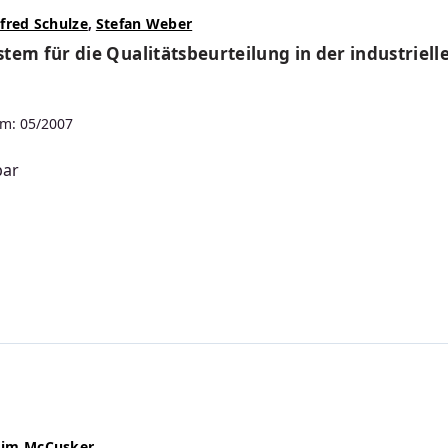
lfred Schulze
,
Stefan Weber
tem für die Qualitätsbeurteilung in der industriel
m: 05/2007
bar
s:
Jim McCusker