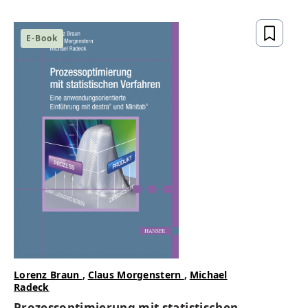
gesetzeskonform,
zukunftsfähig
E-Book
ZUM BUCH
Lorenz Braun
,
Claus Morgenstern
,
Michael
Radeck
Prozessoptimierung mit statistischen