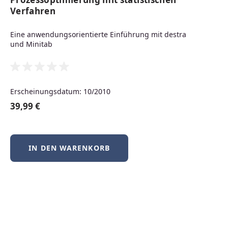
Neuerscheinungen
Verfahren
Eine anwendungsorientierte Einführung mit destra
und Minitab
Produktgalerie überspringen
Neu
Erscheinungsdatum: 10/2010
39,99 €
IN DEN WARENKORB
BSD-Praxis kompakt – FreeBSD, NetBSD &
OpenBSD