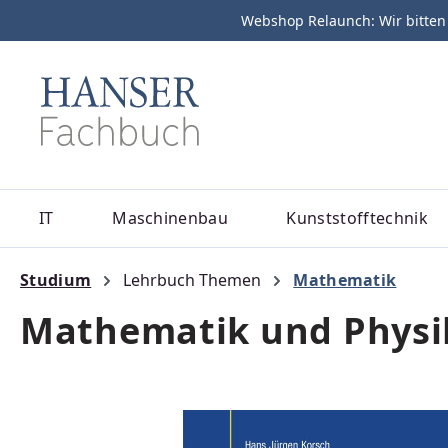
Webshop Relaunch: Wir bitten
m Hauptinhalt springen
Zur Suche springen
Zur Hauptnavigation springen
IT
Maschinenbau
Kunststofftechnik
Studium
Lehrbuch Themen
Mathematik
Mathematik und Physik
Bildergalerie überspringen