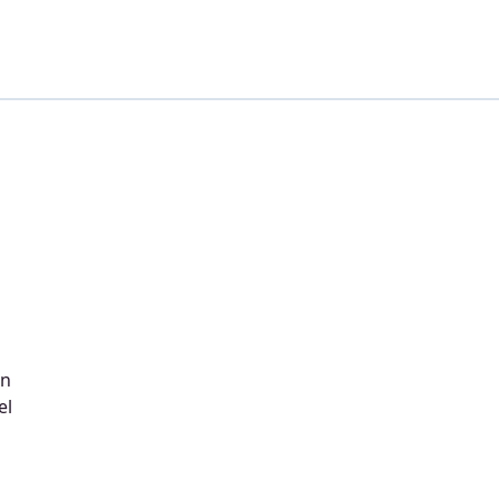
In
el