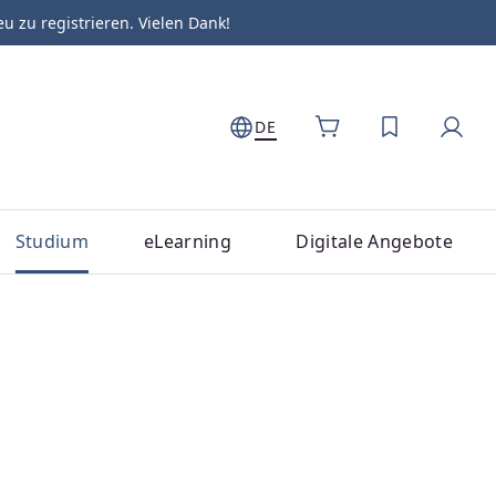
zu registrieren. Vielen Dank!
DE
DU HAST 0
Studium
eLearning
Digitale Angebote