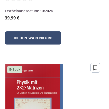
Erscheinungsdatum: 10/2024
39,99 €
IN DEN WARENKORB
Für Dozierende und
E-Book
Lehrkräfte
Als Dozierender haben Sie
kostenlosen Zugriff auf
elektronische Prüfexemplare
, die Sie
für den Einsatz in Ihrer Lehre prüfen