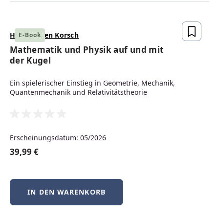
Produktgalerie überspringen
Top bewertet
Hans Jürgen Korsch
E-Book
Mathematik und Physik auf und mit
der Kugel
Ein spielerischer Einstieg in Geometrie, Mechanik,
Quantenmechanik und Relativitätstheorie
Erscheinungsdatum: 05/2026
Nachhaltigkeit im Unternehmen
39,99 €
IN DEN WARENKORB
Durchschnittliche Bewertung von 5 von 5 Sternen
lieferbar
59,99 €