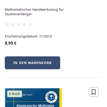
Neuerscheinungen
Mathematisches Handwerkszeug für
Studienanfänger
Produktgalerie überspringen
Neu
Erscheinungsdatum: 11/2010
8,99 €
IN DEN WARENKORB
BSD-Praxis kompakt – FreeBSD, NetBSD &
E-Book
OpenBSD