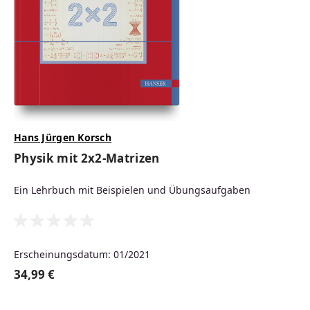
können. Der Hanser Fachbuchverlag
unterstützt Sie mit didaktisch
hochwertig aufbereiteten
Lehrmaterialien
bei der Gestaltung
von Vorlesungen, Übungen und
Seminaren.
Hans Jürgen Korsch
Physik mit 2x2-Matrizen
MEHR INFOS FÜR DOZIERENDE
Ein Lehrbuch mit Beispielen und Übungsaufgaben
Erscheinungsdatum: 01/2021
34,99 €