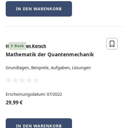
IN DEN WARENKORB
Unsere große Auswahl an
Fachbüchern
Hans Jürgen Korsch
E-Book
Mathematik der Quantenmechanik
IT
Grundlagen, Beispiele, Aufgaben, Lösungen
MASCHINENBAU
Erscheinungsdatum: 07/2022
29,99 €
KUNSTSTOFFTECHNIK
IN DEN WARENKORB