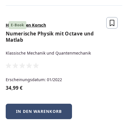
Nachhaltigkeit und
erneuerbare Energie
Die Energiewende bleibt eine zentrale
Hans Jürgen Korsch
E-Book
Aufgabe für Deutschland. Maßgeblich für
Numerische Physik mit Octave und
eine erfolgreiche Energiepolitik sind
Matlab
Bezahlbarkeit, Sicherheit und
Umweltverträglichkeit. Auch unsere
Klassische Mechanik und Quantenmechanik
Autor:innen setzen sich mit der Thematik
auseinander. Werfen Sie doch gleich einen
Blick in die dazu erschienenen Bücher.
Erscheinungsdatum: 01/2022
34,99 €
IN DEN WARENKORB