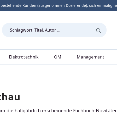
 bestehende Kunden (ausgenommen Dozierende), sich einmalig neu 
Elektrotechnik
QM
Management
chau
um die halbjährlich erscheinende Fachbuch-Novitäte