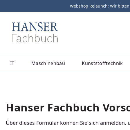
Webshop Relaunch: Wir bitten
m Hauptinhalt springen
Zur Suche springen
Zur Hauptnavigation springen
IT
Maschinenbau
Kunststofftechnik
Hanser Fachbuch Vors
Über dieses Formular können Sie sich anmelden, 