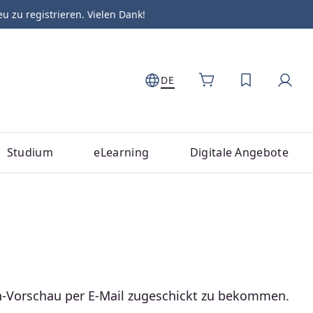
zu registrieren. Vielen Dank!
DE
DU HAST 0
Studium
eLearning
Digitale Angebote
n-Vorschau per E-Mail zugeschickt zu bekommen.