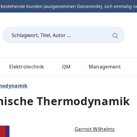
 bestehende Kunden (ausgenommen Dozierende), sich einmalig neu 
Elektrotechnik
QM
Management
rmodynamik
nische Thermodynamik
Gernot Wilhelms