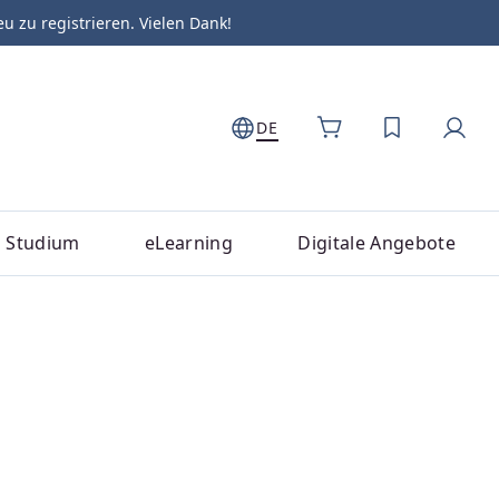
zu registrieren. Vielen Dank!
DE
DU HAST 0
Studium
eLearning
Digitale Angebote