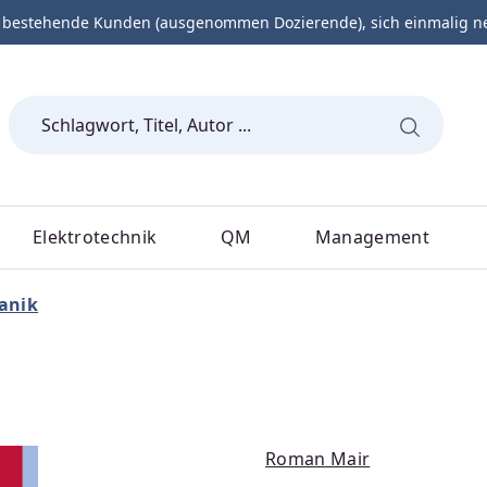
 bestehende Kunden (ausgenommen Dozierende), sich einmalig neu 
Elektrotechnik
QM
Management
anik
Roman Mair