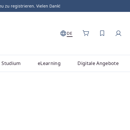
zu registrieren. Vielen Dank!
DE
DU HAST 0
Studium
eLearning
Digitale Angebote