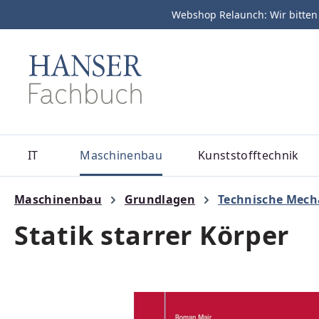
Webshop Relaunch: Wir bitten
m Hauptinhalt springen
Zur Suche springen
Zur Hauptnavigation springen
IT
Maschinenbau
Kunststofftechnik
Maschinenbau
Grundlagen
Technische Mech
Statik starrer Körper
Bildergalerie überspringen