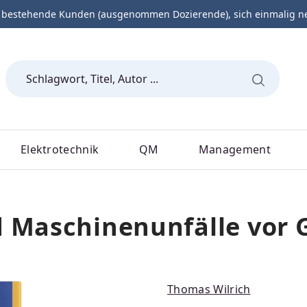
 bestehende Kunden (ausgenommen Dozierende), sich einmalig neu 
Elektrotechnik
QM
Management
d Maschinenunfälle vor 
Thomas Wilrich