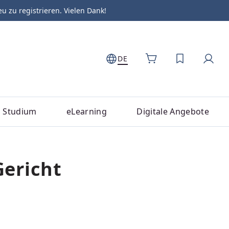
zu registrieren. Vielen Dank!
DE
DU HAST 0
Studium
eLearning
Digitale Angebote
Gericht