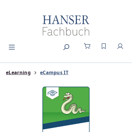
Zum Hauptinhalt springen
DU HAST 0
eLearning
eCampus IT
Bildergalerie überspringen