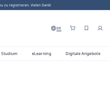
zu registrieren. Vielen Dank!
DE
DU HAST 0
Studium
eLearning
Digitale Angebote