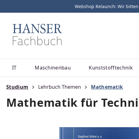
Webshop Relaunch: Wir bitten
m Hauptinhalt springen
Zur Suche springen
Zur Hauptnavigation springen
IT
Maschinenbau
Kunststofftechnik
Studium
Lehrbuch Themen
Mathematik
Mathematik für Techni
Bildergalerie überspringen