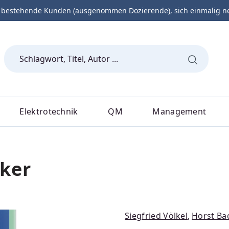
 bestehende Kunden (ausgenommen Dozierende), sich einmalig neu 
Elektrotechnik
QM
Management
ker
Siegfried Völkel
,
Horst Ba