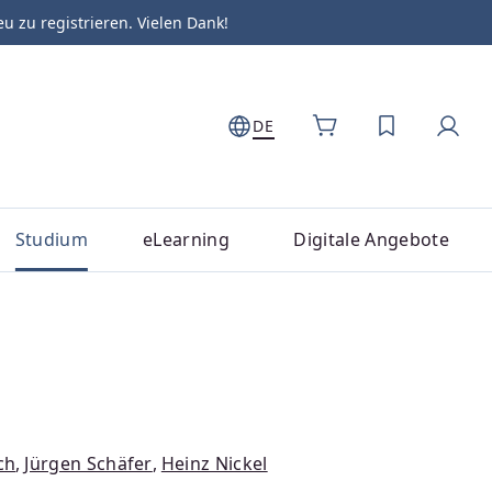
zu registrieren. Vielen Dank!
DE
DU HAST 0
Studium
eLearning
Digitale Angebote
ch
,
Jürgen Schäfer
,
Heinz Nickel