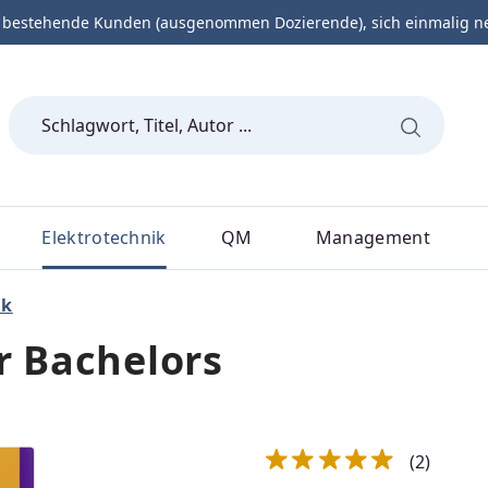
 bestehende Kunden (ausgenommen Dozierende), sich einmalig neu 
Elektrotechnik
QM
Management
ik
r Bachelors
(2)
Durchschnittliche Bewert