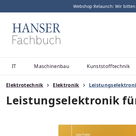
Webshop Relaunch: Wir bitten
m Hauptinhalt springen
Zur Suche springen
Zur Hauptnavigation springen
IT
Maschinenbau
Kunststofftechnik
Elektrotechnik
Elektronik
Leistungselektron
Leistungselektronik fü
Bildergalerie überspringen