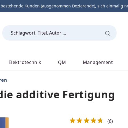
 bestehende Kunden (ausgenommen Dozierende), sich einmalig neu 
Elektrotechnik
QM
Management
ren
die additive Fertigung
(6)
Durchschnittliche Bewert