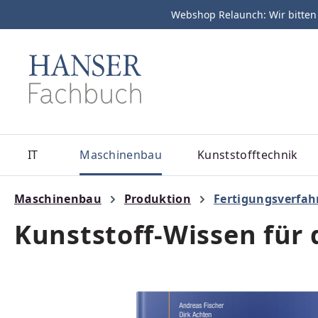
Webshop Relaunch: Wir bitten
m Hauptinhalt springen
Zur Suche springen
Zur Hauptnavigation springen
IT
Maschinenbau
Kunststofftechnik
Maschinenbau
Produktion
Fertigungsverfah
Kunststoff-Wissen für 
Bildergalerie überspringen