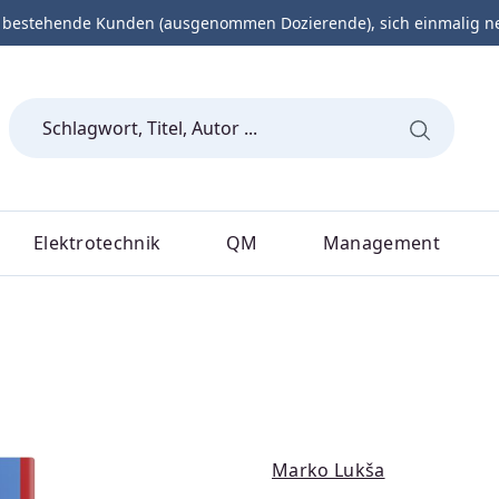
 bestehende Kunden (ausgenommen Dozierende), sich einmalig neu 
Elektrotechnik
QM
Management
Marko Lukša