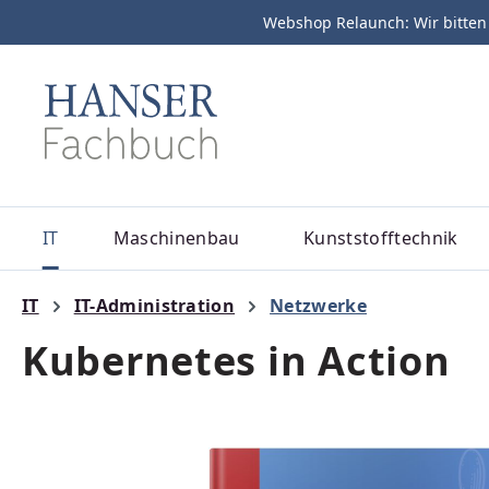
Webshop Relaunch: Wir bitten
m Hauptinhalt springen
Zur Suche springen
Zur Hauptnavigation springen
IT
Maschinenbau
Kunststofftechnik
IT
IT-Administration
Netzwerke
Kubernetes in Action
Bildergalerie überspringen