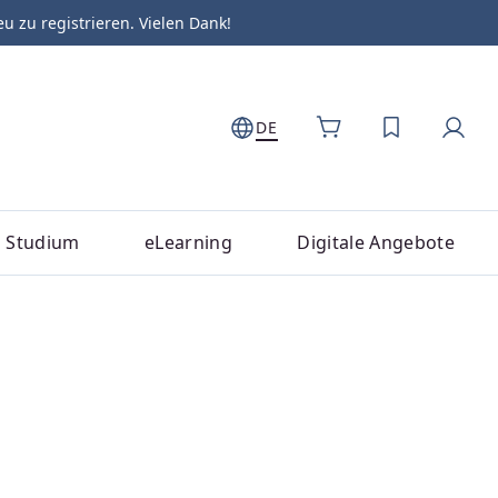
zu registrieren. Vielen Dank!
DE
DU HAST 0
Studium
eLearning
Digitale Angebote