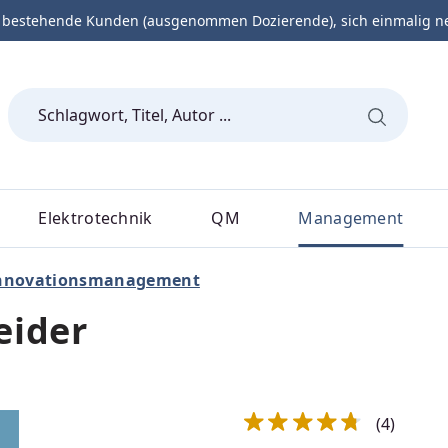
 bestehende Kunden (ausgenommen Dozierende), sich einmalig neu 
Elektrotechnik
QM
Management
nnovationsmanagement
eider
(4)
Durchschnittliche Bewert