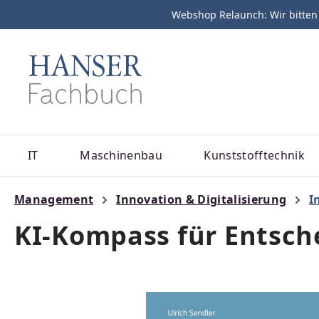
Webshop Relaunch: Wir bitten
m Hauptinhalt springen
Zur Suche springen
Zur Hauptnavigation springen
IT
Maschinenbau
Kunststofftechnik
Management
Innovation & Digitalisierung
I
KI-Kompass für Entsch
Bildergalerie überspringen