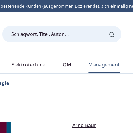
 bestehende Kunden (ausgenommen Dozierende), sich einmalig neu 
Elektrotechnik
QM
Management
egie
Arnd Baur