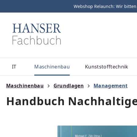
Webshop Relaunch: Wir bitten
m Hauptinhalt springen
Zur Suche springen
Zur Hauptnavigation springen
IT
Maschinenbau
Kunststofftechnik
Maschinenbau
Grundlagen
Management
Handbuch Nachhaltige
Bildergalerie überspringen