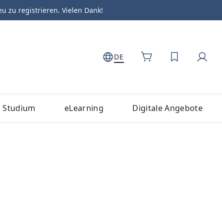
zu registrieren. Vielen Dank!
DE
DU HAST 0
Studium
eLearning
Digitale Angebote