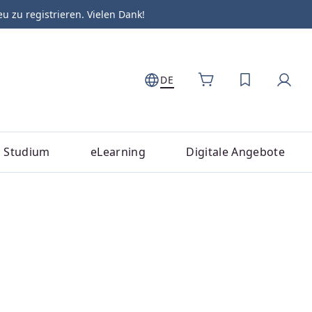
zu registrieren. Vielen Dank!
DE
DU HAST 0
Studium
eLearning
Digitale Angebote