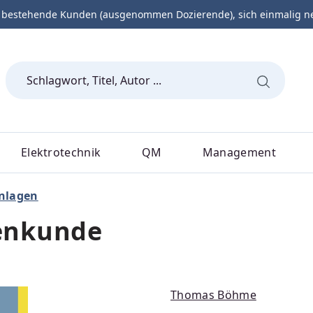
 bestehende Kunden (ausgenommen Dozierende), sich einmalig neu 
Elektrotechnik
QM
Management
nlagen
enkunde
Thomas Böhme