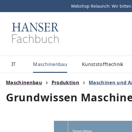
Webshop Relaunch: Wir bitten
m Hauptinhalt springen
Zur Suche springen
Zur Hauptnavigation springen
IT
Maschinenbau
Kunststofftechnik
Maschinenbau
Produktion
Maschinen und A
Grundwissen Maschin
Bildergalerie überspringen