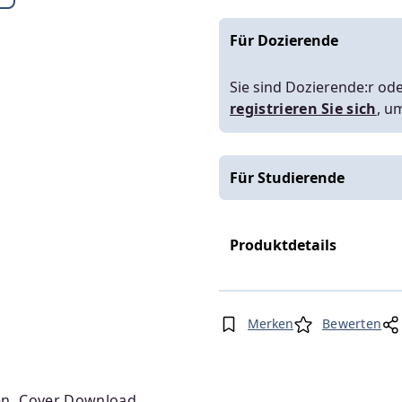
Für Dozierende
Sie sind Dozierende:r ode
registrieren Sie sich
, u
Für Studierende
Produktdetails
Merken
Bewerten
en
Cover Download