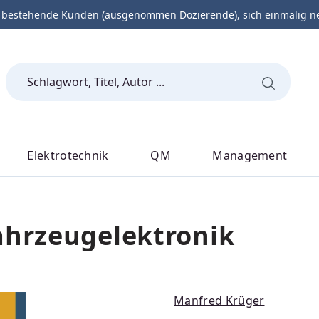
 bestehende Kunden (ausgenommen Dozierende), sich einmalig neu 
Elektrotechnik
QM
Management
ahrzeugelektronik
Manfred Krüger