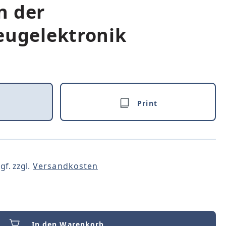
n der
eugelektronik
Print
gf. zzgl.
Versandkosten
In den Warenkorb