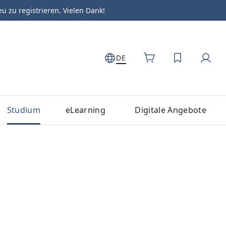
zu registrieren. Vielen Dank!
DE
DU HAST 0
Studium
eLearning
Digitale Angebote