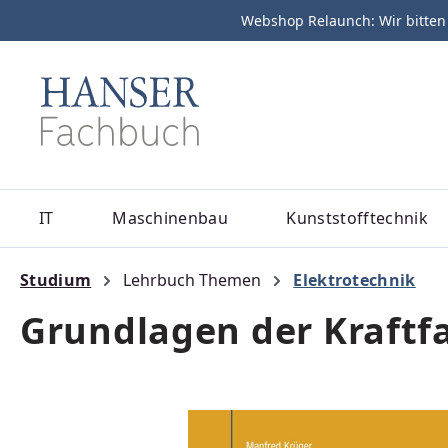
Webshop Relaunch: Wir bitten
m Hauptinhalt springen
Zur Suche springen
Zur Hauptnavigation springen
IT
Maschinenbau
Kunststofftechnik
Studium
Lehrbuch Themen
Elektrotechnik
Grundlagen der Kraftf
Bildergalerie überspringen