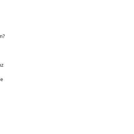
n?
nz
le