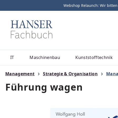
Webshop Relaunch: Wir bitten
m Hauptinhalt springen
Zur Suche springen
Zur Hauptnavigation springen
IT
Maschinenbau
Kunststofftechnik
Management
Strategie & Organisation
Mana
Führung wagen
Bildergalerie überspringen