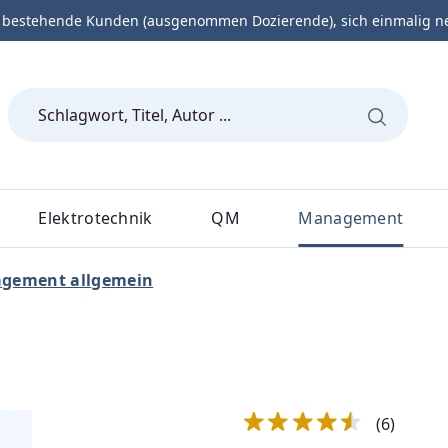
 bestehende Kunden (ausgenommen Dozierende), sich einmalig neu 
Elektrotechnik
QM
Management
gement allgemein
(6)
Durchschnittliche Bewert