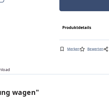
Produktdetails
Merken
Bewerten
nload
ung wagen"