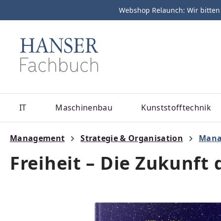
Webshop Relaunch: Wir bitten
m Hauptinhalt springen
Zur Suche springen
Zur Hauptnavigation springen
IT
Maschinenbau
Kunststofftechnik
Management
Strategie & Organisation
Mana
Freiheit – Die Zukunf
Bildergalerie überspringen