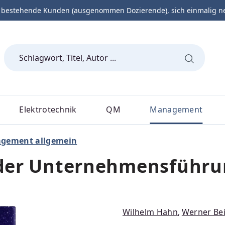
 bestehende Kunden (ausgenommen Dozierende), sich einmalig neu 
Elektrotechnik
QM
Management
gement allgemein
t der Unternehmensführ
Wilhelm Hahn
,
Werner Be