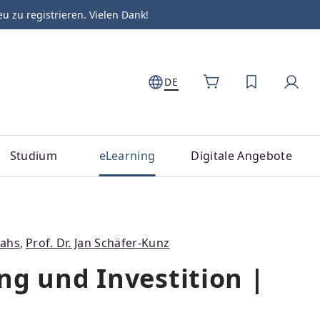
zu registrieren. Vielen Dank!
DE
DU HAST 0
Studium
eLearning
Digitale Angebote
Vahs
,
Prof. Dr. Jan Schäfer-Kunz
ng und Investition |