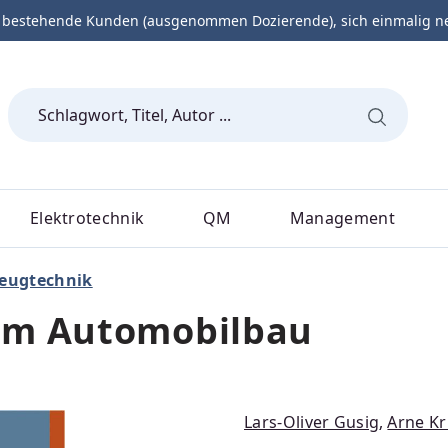
 bestehende Kunden (ausgenommen Dozierende), sich einmalig neu 
Elektrotechnik
QM
Management
eugtechnik
im Automobilbau
Lars-Oliver Gusig
,
Arne Kr