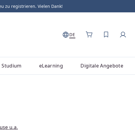
zu registrieren. Vielen Dank!
DE
DU HAST 0
Studium
eLearning
Digitale Angebote
use u.a.