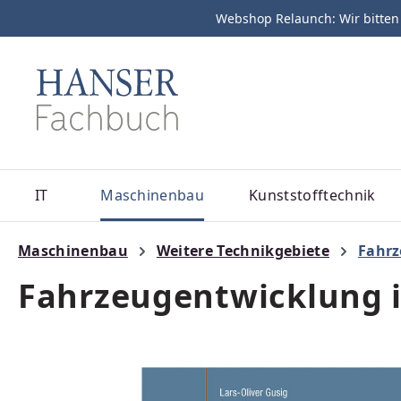
Webshop Relaunch: Wir bitten
m Hauptinhalt springen
Zur Suche springen
Zur Hauptnavigation springen
IT
Maschinenbau
Kunststofftechnik
Maschinenbau
Weitere Technikgebiete
Fahrz
Fahrzeugentwicklung 
Bildergalerie überspringen