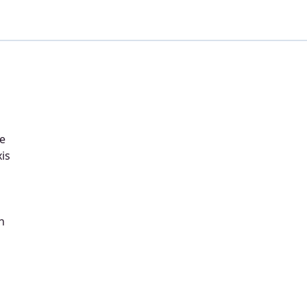
re
is
n