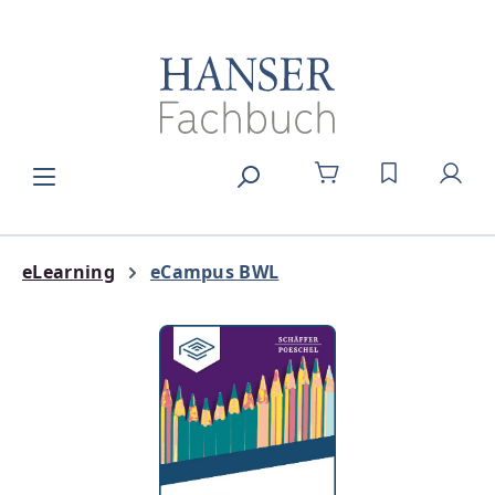
Zum Hauptinhalt springen
DU HAST 0
eLearning
eCampus BWL
Bildergalerie überspringen