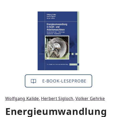
Bildergalerie überspringen
E-BOOK-LESEPROBE
Wolfgang Kalide
,
Herbert Sigloch
,
Volker Gehrke
Energieumwandlung