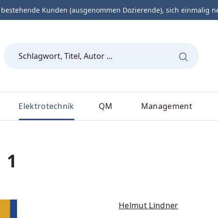
 bestehende Kunden (ausgenommen Dozierende), sich einmalig neu 
Elektrotechnik
QM
Management
 1
Helmut Lindner