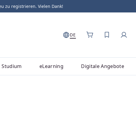
zu registrieren. Vielen Dank!
DE
DU HAST 0
Studium
eLearning
Digitale Angebote