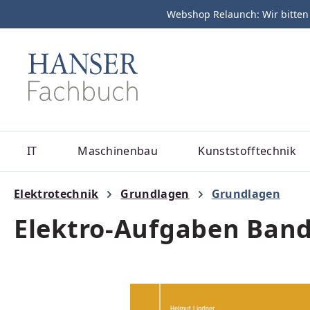
Webshop Relaunch: Wir bitten
m Hauptinhalt springen
Zur Suche springen
Zur Hauptnavigation springen
IT
Maschinenbau
Kunststofftechnik
Elektrotechnik
Grundlagen
Grundlagen
Elektro-Aufgaben Band
Bildergalerie überspringen