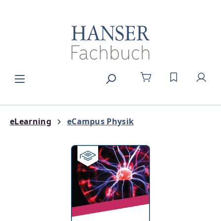
Zum Hauptinhalt springen
DU HAST 0
eLearning
eCampus Physik
Bildergalerie überspringen