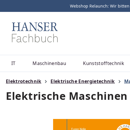
Webshop Relaunch: Wir bitten
m Hauptinhalt springen
Zur Suche springen
Zur Hauptnavigation springen
IT
Maschinenbau
Kunststofftechnik
Elektrotechnik
Elektrische Energietechnik
Ma
Elektrische Maschinen
Bildergalerie überspringen