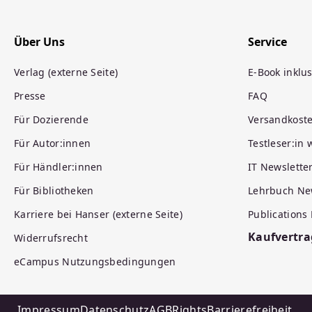
Über Uns
Service
Verlag (externe Seite)
E-Book inklus
Presse
FAQ
Für Dozierende
Versandkost
Für Autor:innen
Testleser:in
Für Händler:innen
IT Newslette
Für Bibliotheken
Lehrbuch Ne
Karriere bei Hanser (externe Seite)
Publications
Kaufvertra
Widerrufsrecht
eCampus Nutzungsbedingungen
Impressum
Datenschutz
AGB
Rights
Barrierefreiheit