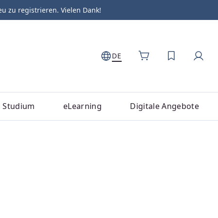
zu registrieren. Vielen Dank!
DE
DU HAST 0
Studium
eLearning
Digitale Angebote